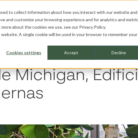
sed to collect information about how you interact with our website and
ROFESIONALES
SOBRE NOSOTROS
HE
ove and customize your browsing experience and for analytics and metri
ut more about the cookies we use, see our
Privacy Policy.
is website. A single cookie will be used in your browser to remember your
rsidad de Michigan, Edificio de Lenguas Modernas
Cookies settings
Accept
Decline
e Michigan, Edific
ernas