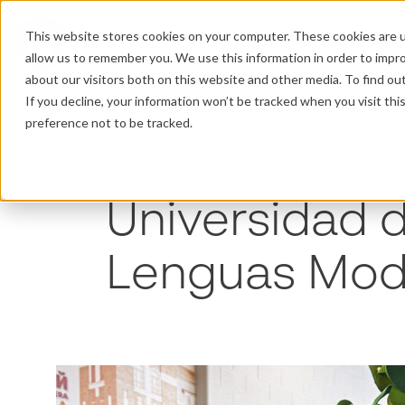
This website stores cookies on your computer. These cookies are u
PRODUCTOS
PROYECTOS
P
allow us to remember you. We use this information in order to impr
about our visitors both on this website and other media. To find o
If you decline, your information won’t be tracked when you visit th
Inicio
/
Proyectos
/
Proyectos en educación
/
Unive
preference not to be tracked.
Universidad d
Lenguas Mod