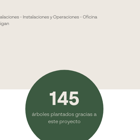
laciones - Instalaciones y Operaciones - Oficina
higan
145
árboles plantados gracias a
este proyecto