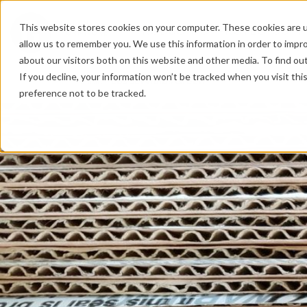
This website stores cookies on your computer. These cookies are u
PRODUCTOS
PROYECTOS
P
allow us to remember you. We use this information in order to impr
about our visitors both on this website and other media. To find o
If you decline, your information won’t be tracked when you visit th
Inicio
/
Los servicios Green
preference not to be tracked.