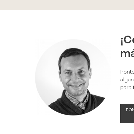
¡C
má
Ponte
algun
para t
PON