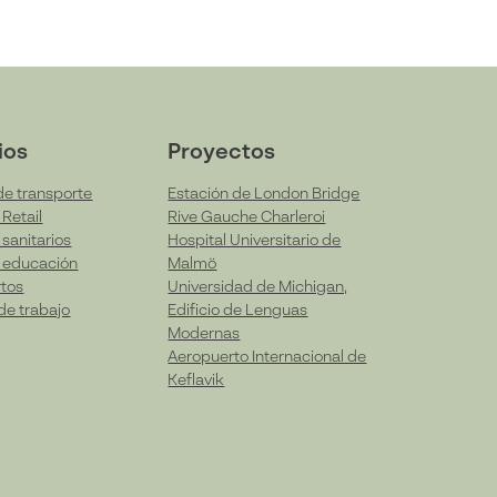
ios
Proyectos
de transporte
Estación de London Bridge
Retail
Rive Gauche Charleroi
sanitarios
Hospital Universitario de
 educación
Malmö
tos
Universidad de Michigan,
de trabajo
Edificio de Lenguas
Modernas
Aeropuerto Internacional de
Keflavik