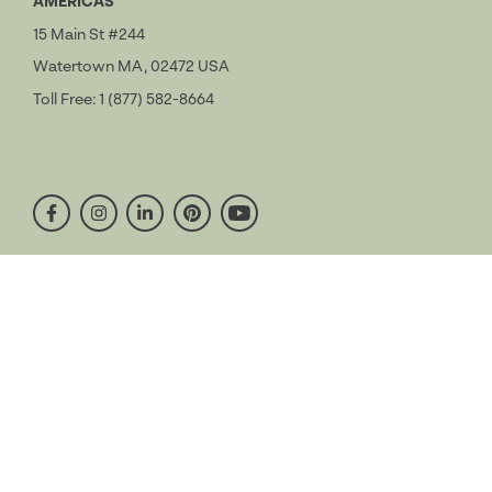
AMERICAS
15 Main St #244
Watertown MA, 02472 USA
Toll Free: 1 (877) 582-8664
facebook
instagram
linkedin
pinterest
youtube