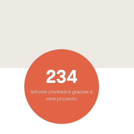
234
árboles plantados gracias a
este proyecto