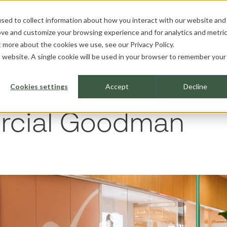
sed to collect information about how you interact with our website and
ROFESIONALES
SOBRE NOSOTROS
HE
ove and customize your browsing experience and for analytics and metri
ut more about the cookies we use, see our
Privacy Policy.
is website. A single cookie will be used in your browser to remember your
mercial Goodman
Cookies settings
Accept
Decline
rcial Goodman