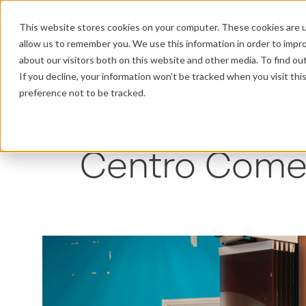
This website stores cookies on your computer. These cookies are u
PRODUCTOS
PROYECTOS
P
allow us to remember you. We use this information in order to impr
about our visitors both on this website and other media. To find o
If you decline, your information won’t be tracked when you visit th
Inicio
/
Proyectos
/
Proyectos en Retail
/
Centro Co
preference not to be tracked.
Centro Come