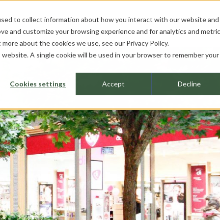
sed to collect information about how you interact with our website and
OJEKTE
PROFESSIONELLE
ÜBER UNS
ove and customize your browsing experience and for analytics and metri
ut more about the cookies we use, see our
Privacy Policy.
is website. A single cookie will be used in your browser to remember your
Cookies settings
Accept
Decline