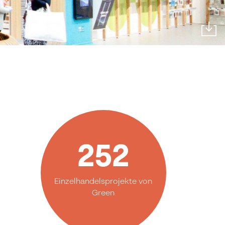
252
Einzelhandelsprojekte von
Green