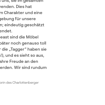
 uns, sie im gesamten
enden. Dies hat
m Charakter und eine
ebung für unsere
n; eindeutig geschätzt
endet.
least sind die Möbel
päter noch genauso toll
r die „Tagger“ haben sie
), und es sieht so aus,
 Jahre Freude an den
erden. Wir sind rundum
orin des Charlottenberger